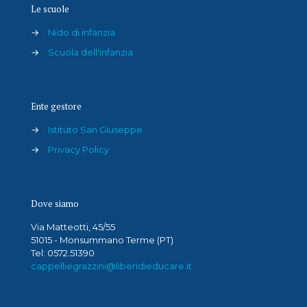
Le scuole
→
Nido di infanzia
→
Scuola dell'infanzia
Ente gestore
→
Istituto San Giuseppe
→
Privacy Policy
Dove siamo
Via Matteotti, 45/55
51015 - Monsummano Terme (PT)
Tel: 0572.51390
cappelliegrazzini@liberidieducare.it