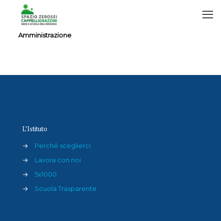
Amministrazione
Amministrazione
L’Istituto
→
Perché sceglierci
→
Lavora con noi
→
5x1000
→
Scuola Trasparente